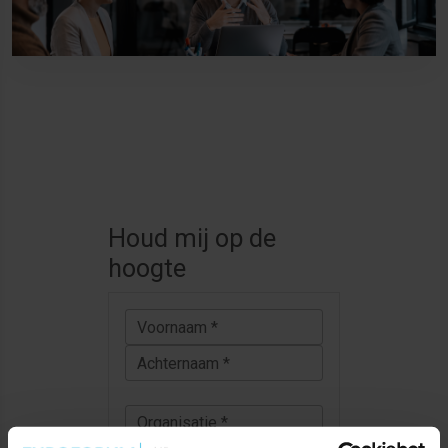
Houd mij op de
hoogte
Voornaam *
Achternaam *
Organisatie *