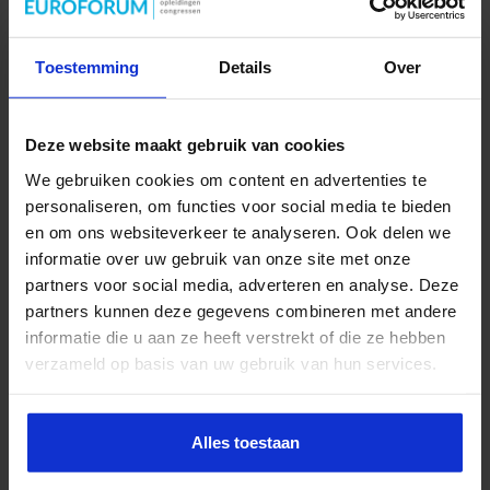
Telefoonnummer *
Toestemming
Details
Over
E-mail *
Deze website maakt gebruik van cookies
We gebruiken cookies om content en advertenties te
personaliseren, om functies voor social media te bieden
en om ons websiteverkeer te analyseren. Ook delen we
informatie over uw gebruik van onze site met onze
partners voor social media, adverteren en analyse. Deze
VERZENDEN
partners kunnen deze gegevens combineren met andere
Onze privacy-policy
informatie die u aan ze heeft verstrekt of die ze hebben
verzameld op basis van uw gebruik van hun services.
Contactinformatie
Alles toestaan
Wil je meer weten over Cursus
Politiek-bestuurlijke Sensitiviteit