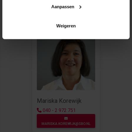
& Stakeholdermanagement?
Aanpassen
Neem dan contact op met
Mariska.
Weigeren
Mariska Korewijk
040 - 2 972 751
MARISKA.KOREWIJK@SBO.NL