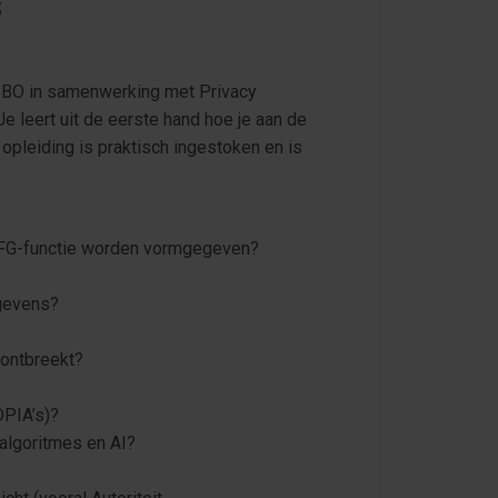
s
n SBO in samenwerking met Privacy
 leert uit de eerste hand hoe je aan de
 opleiding is praktisch ingestoken en is
 FG-functie worden vormgegeven?
egevens?
 ontbreekt?
DPIA’s)?
 algoritmes en AI?