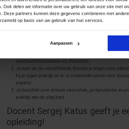
Wat pak je op in de veelheid aan FG-taken en wat laat je 
. Ook delen we informatie over uw gebruik van onze site met on
e. Deze partners kunnen deze gegevens combineren met andere i
Bekijk het programma
erzameld op basis van uw gebruik van hun services.
3 redenen waarom je de verkor
volgen:
Aanpassen
Je gaat naar huis met concrete praktijkvoorbeelden en p
voorbeelddocumenten en checklists
Je kunt op de verschillende thema’s je eigen case inbre
bij je eigen praktijk en er is voldoende ruimte voor disc
experts
Je beschikt over actuele casuïstiek, jurisprudentie en pra
praktijk aan de slag kunt
Docent Sergej Katus geeft je ee
opleiding!