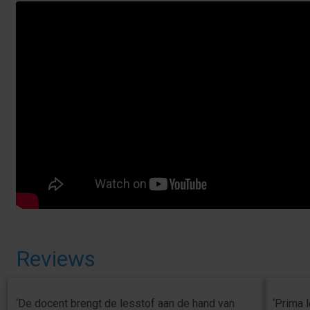
Reviews
‘De docent brengt de lesstof aan de hand van
‘Prima 