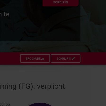
SCHRIJF IN
n te
BROCHURE
SCHRIJF IN
ing (FG): verplicht
oor op