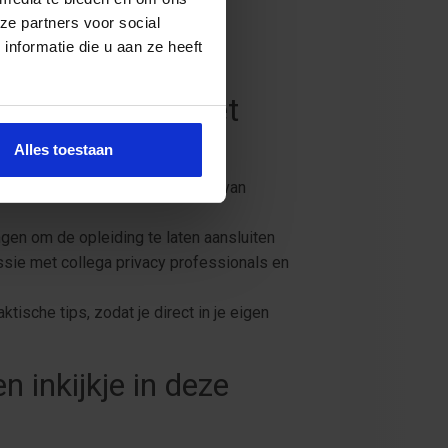
los?
ze partners voor social
nformatie die u aan ze heeft
te opleiding moet
Alles toestaan
raktische handvatten in de vorm van
ngen om de opleiding te laten aansluiten
ussie met collega privacy professionals en
ktische tips, zodat je direct in je eigen
n inkijkje in deze