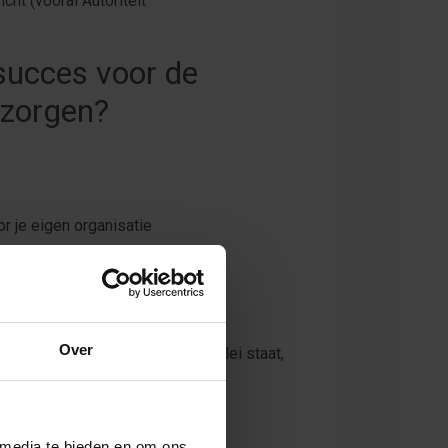
cht (vooral Autoriteit
succes voor de
 zorgen?
r je eigen organisatie
leiding:
Over
die zelf met zijn voeten in de klei staat,
 als FG?
 media te bieden en om ons