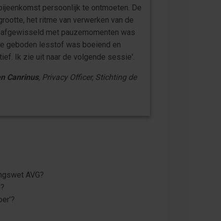
bijeenkomst persoonlijk te ontmoeten. De
rootte, het ritme van verwerken van de
f afgewisseld met pauzemomenten was
e geboden lesstof was boeiend en
ief. Ik zie uit naar de volgende sessie'.
n Canrinus
, Privacy Officer, Stichting de
ingswet AVG?
e?
oer’?