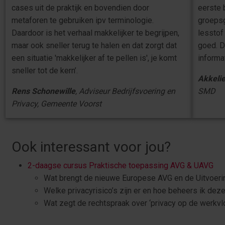
cases uit de praktijk en bovendien door
eerste 
metaforen te gebruiken ipv terminologie.
groepsg
Daardoor is het verhaal makkelijker te begrijpen,
lessto
maar ook sneller terug te halen en dat zorgt dat
goed. D
een situatie 'makkelijker af te pellen is', je komt
informat
sneller tot de kern’.
Akkelie
Rens Schonewille
, Adviseur Bedrijfsvoering en
SMD
Privacy, Gemeente Voorst
Ook interessant voor jou?
2-daagse cursus Praktische toepassing AVG & UAVG
Wat brengt de nieuwe Europese AVG en de Uitvoer
Welke privacyrisico’s zijn er en hoe beheers ik dez
Wat zegt de rechtspraak over ‘privacy op de werkvl