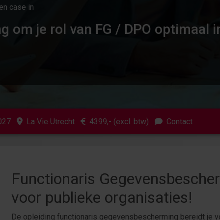
en case in
ng om je rol van FG / DPO optimaal i
2027
La Vie Utrecht
4399
,- (excl. btw)
Contact
Functionaris Gegevensbescherm
voor publieke organisaties!
De opleiding functionaris gegevensbescherming bereidt je v