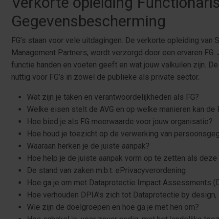
Verkorte opleiding Functionari
Gegevensbescherming
FG’s staan voor vele uitdagingen. De verkorte opleiding va
Management Partners, wordt verzorgd door een ervaren FG. Je
functie handen en voeten geeft en wat jouw valkuilen zijn. De
nuttig voor FG’s in zowel de publieke als private sector.
Wat zijn je taken en verantwoordelijkheden als FG?
Welke eisen stelt de AVG en op welke manieren kan de
Hoe bied je als FG meerwaarde voor jouw organisatie?
Hoe houd je toezicht op de verwerking van persoonsg
Waaraan herken je de juiste aanpak?
Hoe help je de juiste aanpak vorm op te zetten als deze
De stand van zaken m.b.t. ePrivacyverordening
Hoe ga je om met Dataprotectie Impact Assessments (
Hoe verhouden DPIA’s zich tot Dataprotectie by design,
Wie zijn de doelgroepen en hoe ga je met hen om?