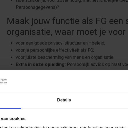
Hoe schakel je, voor zover nodig, met het landelijke toezi
Persoonsgegevens)?
Maak jouw functie als FG een 
organisatie, waar moet je voor
voor een goede privacy-structuur en –beleid;
voor je persoonlijke effectiviteit als FG;
voor juiste bescherming van mens en organisatie.
Extra in deze opleiding:
Persoonlijk advies op maat voo
Download de brochure
Resultaat van deze verkorte op
Details
In deze opleiding leer je van een FG met grote AVG-expertise, 
veel strategische en praktische zaken:
 van cookies
Welke eisen stelt de AVG aan privacy-beleid en jouw rol
Hoe regel je zaken in de samenwerkingsketen?
ent en advertenties te personaliseren, om functies voor social