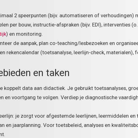
imaal 2 speerpunten (bijv. automatiseren of verhoudingen) m
len per bouw, instructie-afspraken (bijv. EDI), interventies (
ijk
) en monitoring.
eer de aanpak, plan co-teaching/lesbezoeken en organisee
en rekencalendar (toetsanalyse, leerlijn-check, materialen),
ebieden en taken
je koppelt data aan didactiek. Je gebruikt toetsanalyses, gr
en en voortgang te volgen. Verdiep je diagnostische vaardi
eerlijn: je zorgt voor afgestemde leerlijnen, leermiddelen e
an en jaarplanning. Voor toetsbeleid, analyses en kwaliteitsb
nt.