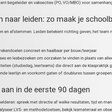
ntern begeleider en vaksecties (PO, VO/MBO) voor samenhan
 naar leiden: zo maak je schoolb
en en afstemmen. Leiden betekent richting geven, het team
rekendoelen concreet en haalbaar per bouw/leerjaar.
lyses en lesbezoeken om oorzaken te vinden in plaats van all
iteiten (studiedag, leerteams) die direct aan de klaspraktijk 
nde leerlijn en voorkomt gaten of doublures tussen groepen
l aan in de eerste 90 dagen
lderen: spreek met directie af welke resultaten, tijd en mand
alyseer LVS- en methodetoetsen, bekijk lesmateriaal en obse