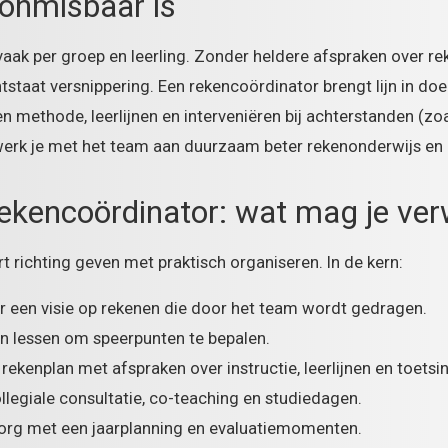
onmisbaar is
 vaak per groep en leerling. Zonder heldere afspraken over r
tstaat versnippering. Een rekencoördinator brengt lijn in doel
 methode, leerlijnen en interveniëren bij achterstanden (z
werk je met het team aan duurzaam beter rekenonderwijs en h
 rekencoördinator: wat mag je ve
t richting geven met praktisch organiseren. In de kern:
r een visie op rekenen die door het team wordt gedragen.
en lessen om speerpunten te bepalen.
rekenplan met afspraken over instructie, leerlijnen en toetsi
ollegiale consultatie, co-teaching en studiedagen.
org met een jaarplanning en evaluatiemomenten.