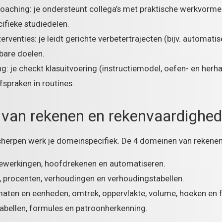
coaching: je ondersteunt collega’s met praktische werkvorm
fieke studiedelen.
erventies: je leidt gerichte verbetertrajecten (bijv. automa
bare doelen.
g: je checkt klasuitvoering (instructiemodel, oefen- en herha
fspraken in routines.
van rekenen en rekenvaardighe
herpen werk je domeinspecifiek. De 4 domeinen van rekenen 
 bewerkingen, hoofdrekenen en automatiseren.
 procenten, verhoudingen en verhoudingstabellen.
aten en eenheden, omtrek, oppervlakte, volume, hoeken en f
tabellen, formules en patroonherkenning.