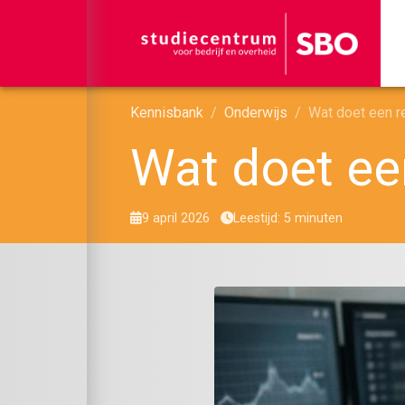
Kennisbank
Onderwijs
Wat doet een r
Wat doet ee
9 april 2026
Leestijd: 5 minuten