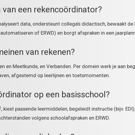
n van een rekencoördinator?
nalyseert data, ondersteunt collega’s didactisch, bewaakt de l
v. automatiseren of ERWD) en borgt afspraken in een jaarplan
meinen van rekenen?
en en Meetkunde, en Verbanden. Per domein werk je aan begr
aven, afgestemd op leerlijnen en toetsmomenten.
rdinator op een basisschool?
 kiest passende leermiddelen, begeleidt instructie (bijv. ED
ij achterstanden volgens schoolafspraken en ERWD.