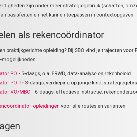
ardigheden zijn onder meer strategiegebruik (schatten, omze
an basisfeiten en het kunnen toepassen in contextopgaven.
elen als rekencoördinator
een praktijkgerichte opleiding? Bij SBO vind je trajecten voor
-mogelijkheden:
ator PO
- 5-daags, o.a. ERWD, data-analyse en rekenbeleid.
tor PO II
- 3-daags, verdieping op jonge kind, strategiegebru
nator VO/MBO
- 6-daags, effectieve instructie, rekenonder
encoördinator-opleidingen
voor alle routes en varianten.
ragen