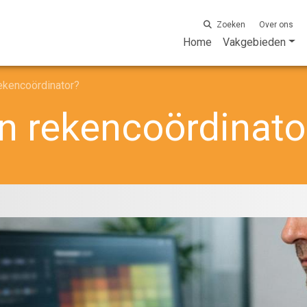
Zoeken
Over ons
Home
Vakgebieden
ekencoördinator?
n rekencoördinato