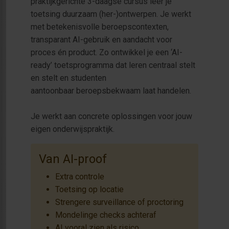
praktijkgerichte 3-daagse cursus leer je
toetsing duurzaam (her-)ontwerpen. Je werkt
met betekenisvolle beroepscontexten,
transparant AI-gebruik en aandacht voor
proces én product. Zo ontwikkel je een ‘AI-
ready’ toetsprogramma dat leren centraal stelt
en stelt en studenten
aantoonbaar beroepsbekwaam laat handelen.
Je werkt aan concrete oplossingen voor jouw
eigen onderwijspraktijk.
Van AI-proof
Extra controle
Toetsing op locatie
Strengere surveillance of proctoring
Mondelinge checks achteraf
AI vooral zien als risico