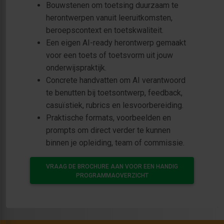
Bouwstenen om toetsing duurzaam te
herontwerpen vanuit leeruitkomsten,
beroepscontext en toetskwaliteit.
Een eigen AI-ready herontwerp gemaakt
voor een toets of toetsvorm uit jouw
onderwijspraktijk.
Concrete handvatten om AI verantwoord
te benutten bij toetsontwerp, feedback,
casuïstiek, rubrics en lesvoorbereiding.
Praktische formats, voorbeelden en
prompts om direct verder te kunnen
binnen je opleiding, team of commissie.
VRAAG DE BROCHURE AAN VOOR EEN HANDIG
PROGRAMMAOVERZICHT