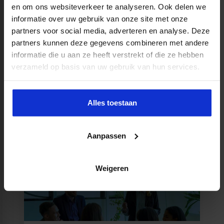
en om ons websiteverkeer te analyseren. Ook delen we
informatie over uw gebruik van onze site met onze
Productaanbod
partners voor social media, adverteren en analyse. Deze
partners kunnen deze gegevens combineren met andere
informatie die u aan ze heeft verstrekt of die ze hebben
verzameld op basis van uw gebruik van hun services.
Alles toestaan
Rekendiagnostiek
Aanpassen
MEER WETEN?
Weigeren