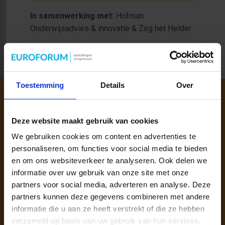
In samenwerking met:
Hofman
Onderwijsadvies & innovatie & Zeg het Helder
Toestemming
Details
Over
Deze website maakt gebruik van cookies
We gebruiken cookies om content en advertenties te
personaliseren, om functies voor social media te bieden
en om ons websiteverkeer te analyseren. Ook delen we
informatie over uw gebruik van onze site met onze
partners voor social media, adverteren en analyse. Deze
Persoonlijk opleidingsadvies nodig?
partners kunnen deze gegevens combineren met andere
informatie die u aan ze heeft verstrekt of die ze hebben
Wil je meer inhoudelijke informatie?
verzameld op basis van uw gebruik van hun services.