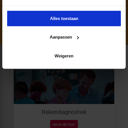
Neem vrijblijvend contact op met mij.
040 - 297 27 40
NICOLE.VONK@SBO.NL
Alles toestaan
Aanpassen
Weigeren
Productaanbod
Rekendiagnostiek
MEER WETEN?