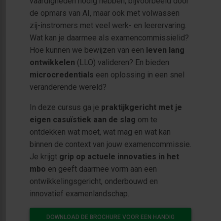
vaardigheden nodig hebben, bijvoorbeeld door
de opmars van AI, maar ook met volwassen
zij-instromers met veel werk- en leerervaring.
Wat kan je daarmee als examencommissielid?
Hoe kunnen we bewijzen van een
leven lang
ontwikkelen
(LLO) valideren? En bieden
microcredentials
een oplossing in een snel
veranderende wereld?
In deze cursus ga je
praktijkgericht met je
eigen casuïstiek aan de slag
om te
ontdekken wat moet, wat mag en wat kan
binnen de context van jouw examencommissie.
Je krijgt
grip op actuele innovaties in het
mbo
en geeft daarmee vorm aan een
ontwikkelingsgericht, onderbouwd en
innovatief examenlandschap.
DOWNLOAD DE BROCHURE VOOR EEN HANDIG