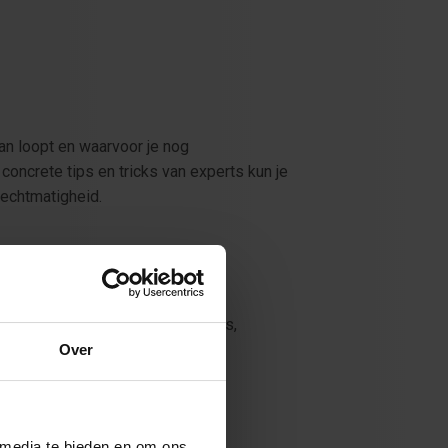
aan loopt en waarvoor je nog
concrete tips en tricks van experts kun je
 rechtmatigheid.
erkzaam bij gemeenten, provincies,
Over
 media te bieden en om ons