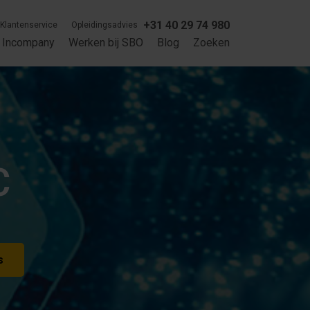
+31 40 29 74 980
Klantenservice
Opleidingsadvies
Incompany
Werken bij SBO
Blog
Zoeken
C
s