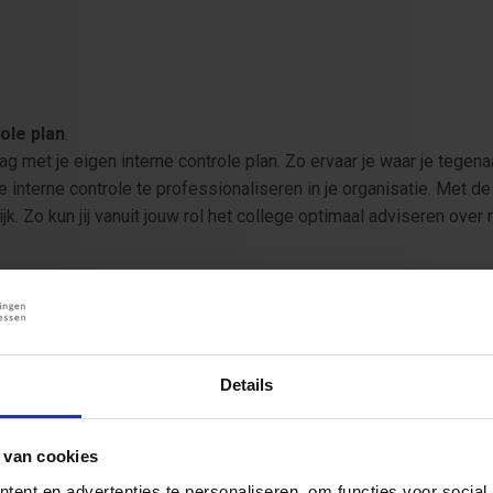
ole plan
.
ag met je eigen interne controle plan. Zo ervaar je waar je tegen
interne controle te professionaliseren in je organisatie. Met de 
jk. Zo kun jij vanuit jouw rol het college optimaal adviseren over
temd voor:
ring van en/of advies over (verbijzonderde) interne controle, w
sinstellingen:
Details
erne controle en interne/internal audit
tie en interne controle)
 van cookies
ent en advertenties te personaliseren, om functies voor social