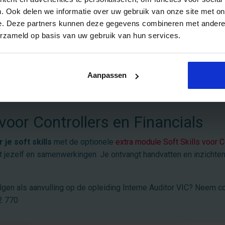
. Ook delen we informatie over uw gebruik van onze site met on
e. Deze partners kunnen deze gegevens combineren met andere i
erzameld op basis van uw gebruik van hun services.
Aanpassen
 voor Controllers en Financials
 je soft skills
met de optionele
extra module Soft Skills voor C
it jezelf en samenwerkingen. Je ontvangt handvatten en inzicht
lgen als aanvulling op de opleiding Interne Auditor VIC? Neem c
2 770