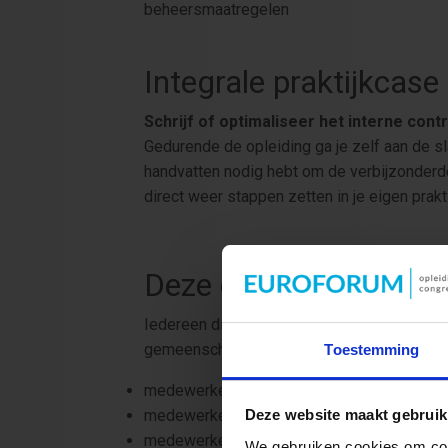
beheersmaatregelen
Integrale praktijkcase
Schrijf of optimaliseer het interne contr
Gedurende de opleiding ga je zelf aan de sl
handvatten nodig hebt om de verbijzonderde 
direct weer stappen zetten in je eigen prakti
Deze opleiding is bes
Iedereen die zich bezig houdt met de uitvoe
gemeenschappelijke regelingen en onderwij
Toestemming
medewerker of adviseur (verbijzonderde) int
medewerker AO/IC (= administratie organisa
Deze website maakt gebruik
medewerker Planning & Control
We gebruiken cookies om cont