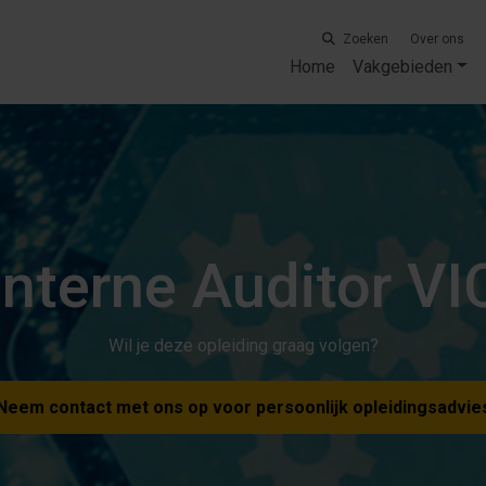
Zoeken
Over ons
Home
Vakgebieden
Interne Auditor VI
Wil je deze opleiding graag volgen?
Neem contact met ons op voor persoonlijk opleidingsadvie