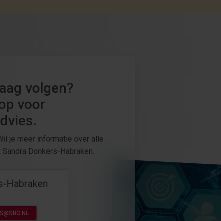
raag volgen?
op voor
dvies.
il je meer informatie over alle
 Sandra Donkers-Habraken.
s-Habraken
S@SBO.NL