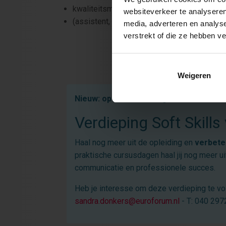
kwaliteitsmedewerkers
websiteverkeer te analyseren
(assistent, concern-) controllers
media, adverteren en analys
verstrekt of die ze hebben v
Weigeren
Nieuw: optioneel te volgen
Verdieping Soft Skills
Haal nog meer uit de opleiding en
verbeter
praktische cursusdagen haal jij nog meer u
communicatie en professionele succes.
Heb je interesse om deze verdieping te vo
sandra.donkers@euroforum.nl
- T: 040 297