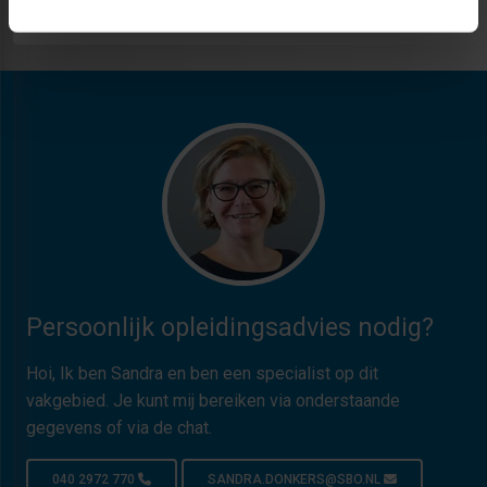
Persoonlijk opleidingsadvies nodig?
Hoi, Ik ben Sandra en ben een specialist op dit
vakgebied. Je kunt mij bereiken via onderstaande
gegevens of via de chat.
040 2972 770
SANDRA.DONKERS@SBO.NL