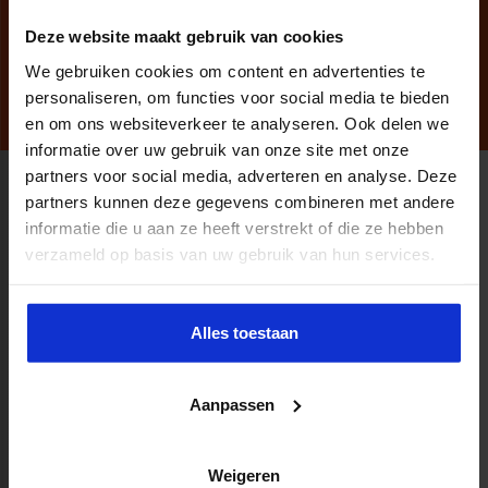
Deze website maakt gebruik van cookies
040 - 2 972 780
TONNIE.VAN.ZANTEN@SBO.NL
We gebruiken cookies om content en advertenties te
personaliseren, om functies voor social media te bieden
en om ons websiteverkeer te analyseren. Ook delen we
informatie over uw gebruik van onze site met onze
partners voor social media, adverteren en analyse. Deze
partners kunnen deze gegevens combineren met andere
Productaanbod
informatie die u aan ze heeft verstrekt of die ze hebben
verzameld op basis van uw gebruik van hun services.
Alles toestaan
Adviseur Kwaliteit & Veiligheid in de
Aanpassen
zorg
Weigeren
MEER WETEN?