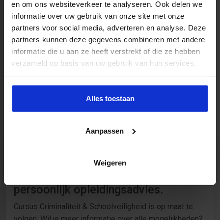
en om ons websiteverkeer te analyseren. Ook delen we
informatie over uw gebruik van onze site met onze
partners voor social media, adverteren en analyse. Deze
partners kunnen deze gegevens combineren met andere
informatie die u aan ze heeft verstrekt of die ze hebben
verzameld op basis van uw gebruik van hun services.
Alles toestaan
Aanpassen
Wil je deze opleiding graag volgen?
Weigeren
Neem contact met mij op voor
persoonlijk opleidingsadvies.
Cursus Criminaliteit & Schoolveiligheid is op maat te
volgen. Wil je meer informatie over alle mogelijkheden?