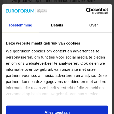
Wil jij dat we op dit thema aanbod ontwikkelen?
Klik op onderstaande knop om je interesse te
tonen!
Bij voldoende interesse gaan we zo snel mogelijk
Toestemming
Details
Over
voor je aan de slag!
LIKE
Deze website maakt gebruik van cookies
We gebruiken cookies om content en advertenties te
personaliseren, om functies voor social media te bieden
en om ons websiteverkeer te analyseren. Ook delen we
informatie over uw gebruik van onze site met onze
partners voor social media, adverteren en analyse. Deze
partners kunnen deze gegevens combineren met andere
informatie die u aan ze heeft verstrekt of die ze hebben
verzameld op basis van uw gebruik van hun services.
Alles toestaan