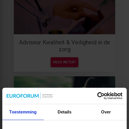
Adviseur Kwaliteit & Veiligheid in de
zorg
MEER WETEN?
Toestemming
Details
Over
Personen met onbegrepen gedrag