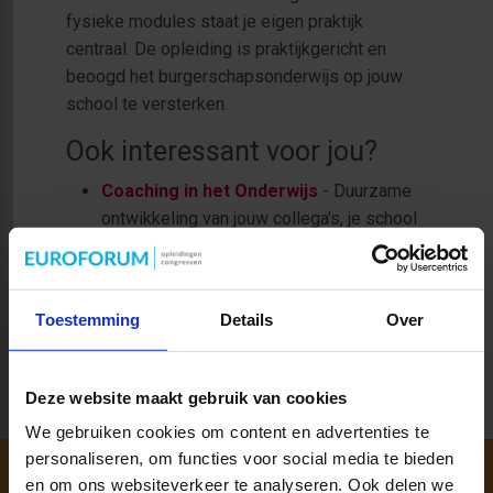
fysieke modules staat je eigen praktijk
centraal. De opleiding is praktijkgericht en
beoogd het burgerschapsonderwijs op jouw
school te versterken.
Ook interessant voor jou?
Coaching in het Onderwijs
- Duurzame
ontwikkeling van jouw collega's, je school
en leerlingen!
Middenmanagement in het PO & VO
-
Word in 5 dagen een effectieve
Toestemming
Details
Over
midfdenmanager
Deze website maakt gebruik van cookies
We gebruiken cookies om content en advertenties te
personaliseren, om functies voor social media te bieden
en om ons websiteverkeer te analyseren. Ook delen we