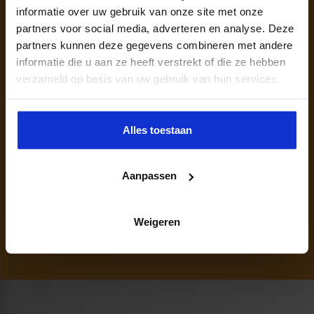
informatie over uw gebruik van onze site met onze
partners voor social media, adverteren en analyse. Deze
partners kunnen deze gegevens combineren met andere
informatie die u aan ze heeft verstrekt of die ze hebben
verzameld op basis van uw gebruik van hun services.
Persoonlijk opleidingsadvies nodig?
Alles toestaan
Wil je meer inhoudelijke informatie?
Aanpassen
Neem vrijblijvend contact op met mij.
040 - 297 27 40
NICOLE.VONK@SBO.NL
Weigeren