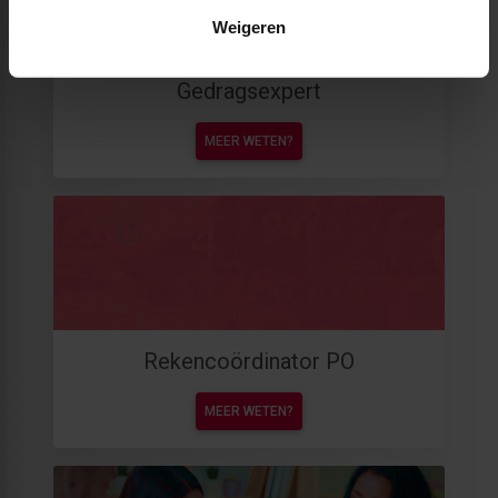
Weigeren
Gedragsexpert
MEER WETEN?
Rekencoördinator PO
MEER WETEN?