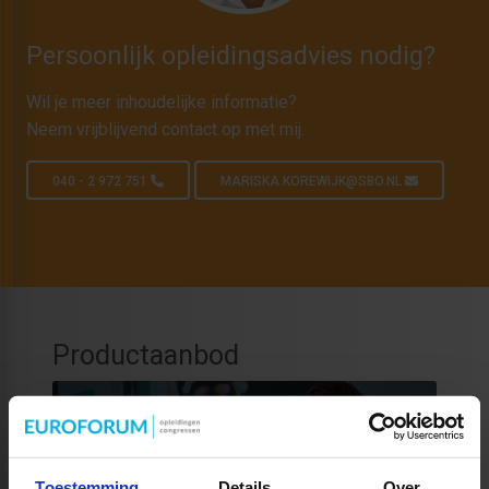
Persoonlijk opleidingsadvies nodig?
Wil je meer inhoudelijke informatie?
Neem vrijblijvend contact op met mij.
040 - 2 972 751
MARISKA.KOREWIJK@SBO.NL
Productaanbod
Toestemming
Details
Over