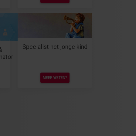
Specialist het jonge kind
&
nator
MEER WETEN?