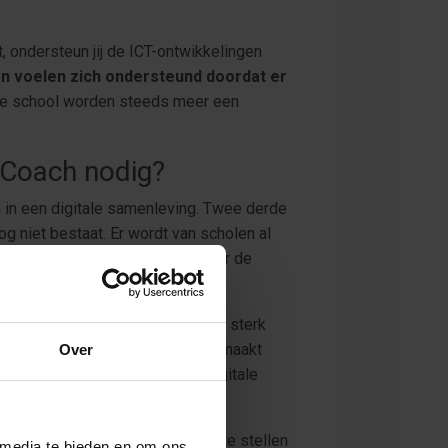
, ondersteun jij de ICT-ontwikkelingen
n voelen zich ondersteund doordat er
de school worden steeds meer een
-Coach nodig?
en in een digitale samenleving. Twee derde
og niet bestaat. Er wordt van scholen al
om ICT-vaardiger te worden, maar de
wijs in digitale geletterdheid is sterk
chts 1 op de 10 van deze leraren maakt
Over
rnamelijk op de toepassing van digitale
eve omgang met ICT.
oor een verantwoordelijke aan te stellen
 media te bieden en om ons