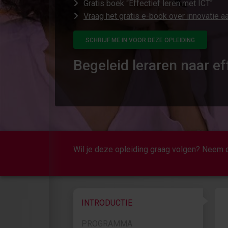
Gratis boek “Effectief leren met ICT"
Vraag het gratis e-book over innovatie a
SCHRIJF ME IN VOOR DEZE OPLEIDING
Begeleid leraren naar ef
Wil je deze opleiding graag volgen? Neem c
INTRODUCTIE
PROGRAMMA