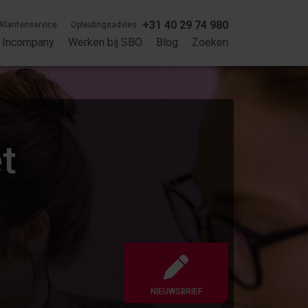
+31 40 29 74 980
Klantenservice
Opleidingsadvies
Incompany
Werken bij SBO
Blog
Zoeken
t
NIEUWSBRIEF