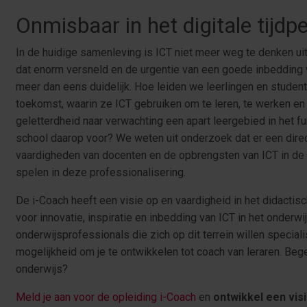
Onmisbaar in het digitale tijdp
In de huidige samenleving is ICT niet meer weg te denken uit
dat enorm versneld en de urgentie van een goede inbedding 
meer dan eens duidelijk. Hoe leiden we leerlingen en student
toekomst, waarin ze ICT gebruiken om te leren, te werken en 
geletterdheid naar verwachting een apart leergebied in het f
school daarop voor? We weten uit onderzoek dat er een dire
vaardigheden van docenten en de opbrengsten van ICT in de k
spelen in deze professionalisering.
De i-Coach heeft een visie op en vaardigheid in het didactisch
voor innovatie, inspiratie en inbedding van ICT in het onder
onderwijsprofessionals die zich op dit terrein willen special
mogelijkheid om je te ontwikkelen tot coach van leraren. Begele
onderwijs?
Meld je aan voor de opleiding i-Coach
en
ontwikkel een vis