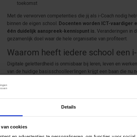
toekomst
Met de verworven competenties die jij als i-Coach nodig hebt
binnen de eigen school.
Docenten worden ICT-vaardiger e
één duidelijk aanspreek-kennispunt is.
Veranderingen in 
gezamenlijk doel waar de hele organisatie van profiteert.
Waarom heeft iedere school een i
Digitale geletterdheid is onmisbaar bij leren, leven en werk
van de huidige basisschoolleerlingen krijgt een baan die nu n
meer dan een halve eeuw verwacht dat ze leerlingen helpen 
daadwerkelijke resultaten blijven uit.
De digitale geletterdheid van leerlingen is onvoldoende. Onder
afhankelijk van de persoonlijke interesse van leraren en sle
Details
hierbij gebruik van een leerlijn. Onderwijs richt zich nog voo
middelen en minder op de reflecterende, kritische en creati
 van cookies
Om dit te verbeteren kiezen steeds meer scholen er daarom v
ent en advertenties te personaliseren, om functies voor social