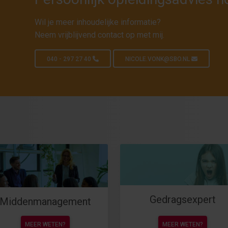
Wil je meer inhoudelijke informatie?
Neem vrijblijvend contact op met mij.
040 - 297 27 40
NICOLE.VONK@SBO.NL
Gedragsexpert
Middenmanagement
MEER WETEN?
MEER WETEN?