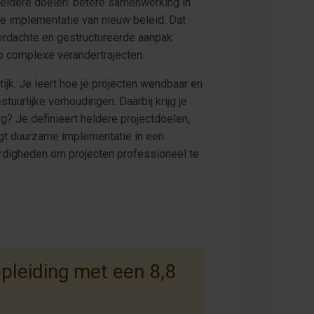
 heldere doelen: betere samenwerking in
de implementatie van nieuw beleid. Dat
ordachte en gestructureerde aanpak
 op complexe verandertrajecten.
jk. Je leert hoe je projecten wendbaar en
tuurlijke verhoudingen. Daarbij krijg je
g? Je definieert heldere projectdoelen,
rgt duurzame implementatie in een
rdigheden om projecten professioneel te
leiding met een 8,8