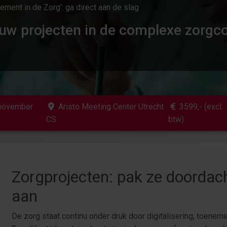
ent in de Zorg’: ga direct aan de slag
uw projecten in de complexe zorgc
 november
Aristo Meeting Center Utrecht
3599
,- (excl.
CS
btw)
Zorgprojecten: pak ze doordac
aan
De zorg staat continu onder druk door digitalisering, toene