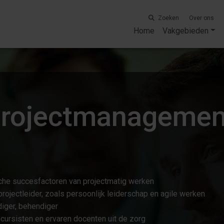
Zoeken
Over ons
Home
Vakgebieden
Projectmanagemen
tische succesfactoren van projectmatig werken
projectleider, zoals persoonlijk leiderschap en agile werken
iger, behendiger
ursisten en ervaren docenten uit de zorg