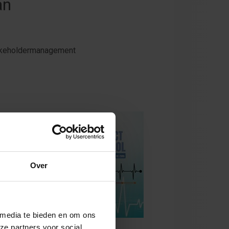
an
takeholdermanagement
ent voor de
erkwijzen die
Over
esulteren in nog
k voor
 tips en ideeën.
 goed te doen.
 media te bieden en om ons
ze partners voor social