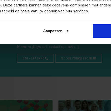
e. Deze partners kunnen deze gegevens combineren met andere i
erzameld op basis van uw gebruik van hun services.
Persoonlijk opleidingsadvies n
Aanpassen
Wil je meer inhoudelijke informatie?
Neem vrijblijvend contact op met mij.
040 - 297 27 40
NICOLE.VONK@SBO.NL