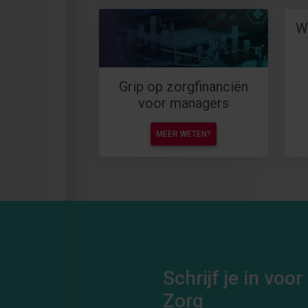
W
Grip op zorgfinanciën
voor managers
MEER WETEN?
Schrijf je in vo
Zorg