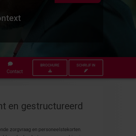
ontext
BROCHURE
SCHRIJF IN
Contact
ht en gestructureerd
mende zorgvraag en personeelstekorten.