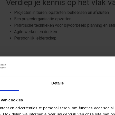
Verdiep je kennis op het vlak v
Projecten initiëren, opstarten, beheersen en afsluiten
Een projectorganisatie opzetten
Praktische technieken voor bijvoorbeeld planning en s
Agile werken en denken
Persoonlijk leiderschap
Met praktisch boek
Je ontvangt het boek ‘Het Projectprotocol - projectmanagem
zorg’, geschreven door docent John Rouwendaal. Het biedt w
Details
tijd, geld en energie besparen en die bovendien uiteindelijk r
betere zorg. Het Projectprotocol biedt een praktische aanpa
projecten, en het bevat een groot aantal nuttige instrumenten,
 van cookies
Het maakt projectmanagement voor iedereen toegankelijk en
ent en advertenties te personaliseren, om functies voor social
. Ook delen we informatie over uw gebruik van onze site met on