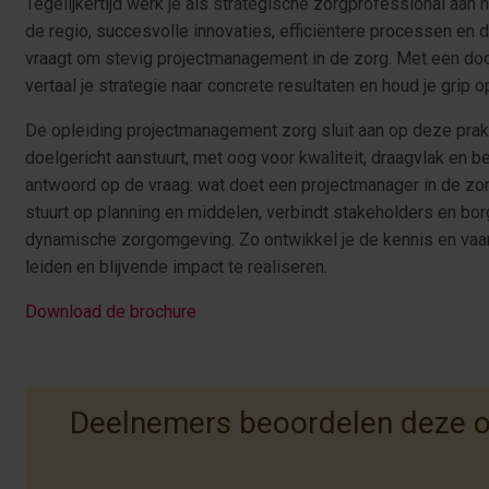
Tegelijkertijd werk je als strategische zorgprofessional aan
de regio, succesvolle innovaties, efficiëntere processen en 
vraagt om stevig projectmanagement in de zorg. Met een do
vertaal je strategie naar concrete resultaten en houd je grip
De opleiding projectmanagement zorg sluit aan op deze prakti
doelgericht aanstuurt, met oog voor kwaliteit, draagvlak en bes
antwoord op de vraag: wat doet een projectmanager in de zor
stuurt op planning en middelen, verbindt stakeholders en bo
dynamische zorgomgeving. Zo ontwikkel je de kennis en vaa
leiden en blijvende impact te realiseren.
Download de brochure
Deelnemers beoordelen deze op