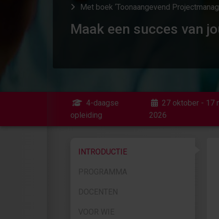
Met boek ‘Toonaangevend Projectmanagem
Maak een succes van jo
4-daagse
27 oktober - 17
opleiding
2026
INTRODUCTIE
PROGRAMMA
DOCENTEN
VOOR WIE