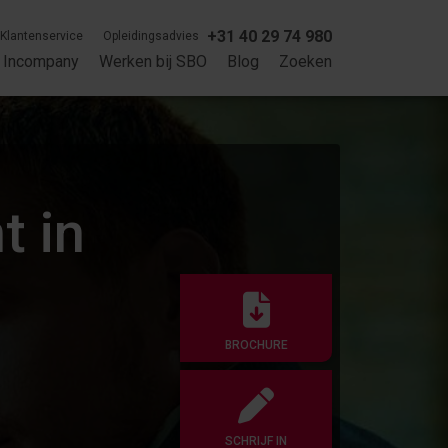
+31 40 29 74 980
Klantenservice
Opleidingsadvies
Incompany
Werken bij SBO
Blog
Zoeken
t in
BROCHURE
SCHRIJF IN