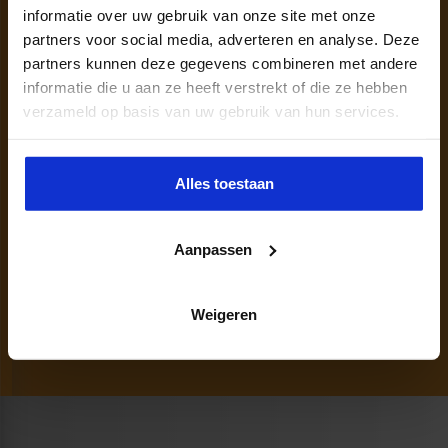
informatie over uw gebruik van onze site met onze
partners voor social media, adverteren en analyse. Deze
partners kunnen deze gegevens combineren met andere
informatie die u aan ze heeft verstrekt of die ze hebben
verzameld op basis van uw gebruik van hun services.
Persoonlijk opleidingsadvies nodig?
Alles toestaan
Wil je meer inhoudelijke informatie?
Aanpassen
Neem vrijblijvend contact op met mij.
040 - 2 972 751
MARISKA.KOREWIJK@SBO.NL
Weigeren