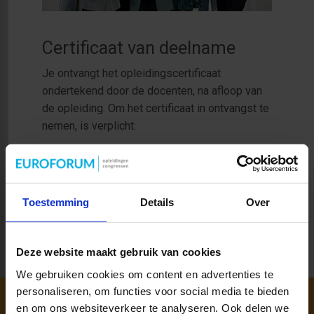
Certificaat van deelname
Je ontvangt het opleidingscertificaat
ondertekend door de docenten, na afloop van
de opleiding. Om het certificaat in ontvangst te
nemen, is verplicht:
Aanwezigheid bij alle bijeenkomsten
Presenteren van jouw (concept)-
taalbeleidsplan en activiteitenplan
Toestemming
Details
Over
schooljaar 2023-2024
Deze website maakt gebruik van cookies
We gebruiken cookies om content en advertenties te
personaliseren, om functies voor social media te bieden
en om ons websiteverkeer te analyseren. Ook delen we