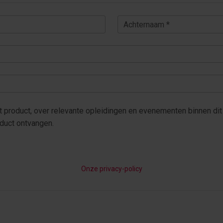
Achternaam *
ormatie over dit product, over relevante opleidingen en evenementen binnen 
Ik wil alleen informatie over dit product ontvangen.
Onze privacy-policy