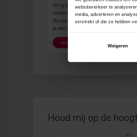
Wil jij dat we op dit thema aanbod ontw
websiteverkeer te analyseren
onderstaande knop om je interesse te 
media, adverteren en analys
Bij voldoende interesse gaan we zo sne
verstrekt of die ze hebben v
je aan de slag!
LIKE
Weigeren
Houd mij op de hoog