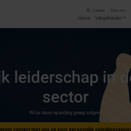
Zoeken
Over ons
Home
Vakgebieden
jk leiderschap in d
sector
Wil je deze opleiding graag volgen?
Neem contact met ons op voor persoonlijk opleidingsadvie