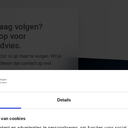
raag volgen?
op voor
dvies.
tor is op maat te volgen. Wil je
? Neem dan contact op met
0
Details
O.NL
 van cookies
ent en advertenties te personaliseren, om functies voor social