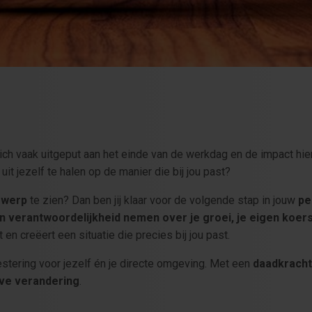
h vaak uitgeput aan het einde van de werkdag en de impact hierv
 uit jezelf te halen op de manier die bij jou past?
rwerp
te zien? Dan ben jij klaar voor de volgende stap in jouw
pe
en verantwoordelijkheid nemen over je groei, je eigen koe
en creëert een situatie die precies bij jou past.
estering voor jezelf én je directe omgeving. Met een
daadkracht
eve verandering
.