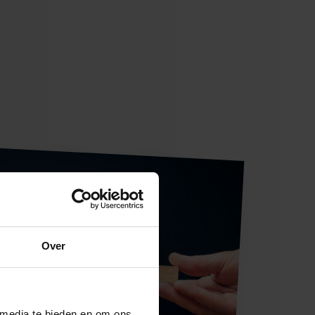
Over
 media te bieden en om ons